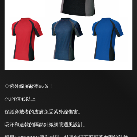
◇紫外線屏蔽率96％！
◇UPF值45以上
保護穿戴者的皮膚免受紫外線傷害。
吸汗和速乾的隔熱針織網眼通風設計。